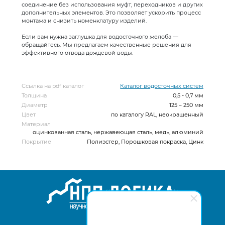
соединение без использования муфт, переходников и других
дополнительных элементов. Это позволяет ускорить процесс
монтажа и снизить номенклатуру изделий.
Если вам нужна заглушка для водосточного желоба —
обращайтесь. Мы предлагаем качественные решения для
эффективного отвода дождевой воды.
Ссылка на pdf каталог
Каталог водосточных систем
Толщина
0,5 - 0,7 мм
Диаметр
125 – 250 мм
Цвет
по каталогу RAL, неокрашенный
Материал
оцинкованная сталь, нержавеющая сталь, медь, алюминий
Покрытие
Полиэстер, Порошковая покраска, Цинк